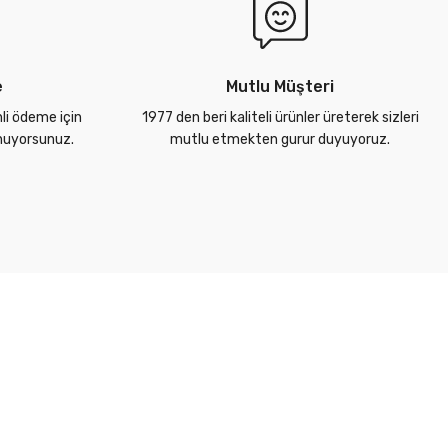
e
Mutlu Müşteri
nli ödeme için
1977 den beri kaliteli ürünler üreterek sizleri
unuyorsunuz.
mutlu etmekten gurur duyuyoruz.
Alışveriş Bilgileri
Kategoriler
Ödeme & Teslimat
Borular