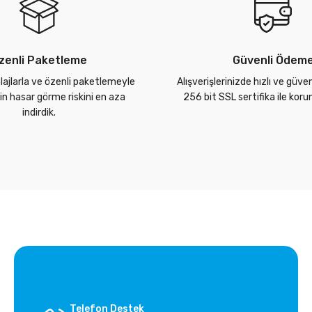
zenli Paketleme
Güvenli Ödem
lajlarla ve özenli paketlemeyle
Alışverişlerinizde hızlı ve güve
zin hasar görme riskini en aza
256 bit SSL sertifika ile kor
indirdik.
Telefon Destek