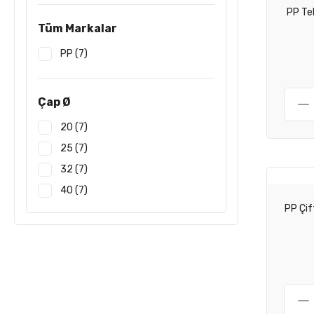
PP Tek
Tüm Markalar
PP (7)
Çap Ø
20 (7)
25 (7)
32 (7)
40 (7)
PP Çif
50 (7)
63 (7)
110 (4)
75 (4)
90 (4)