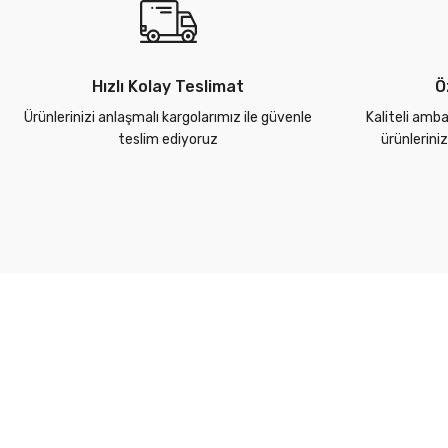
Hızlı Kolay Teslimat
Ö
Ürünlerinizi anlaşmalı kargolarımız ile güvenle
Kaliteli amba
teslim ediyoruz
ürünlerini
Kurumsal
Yardım Merkezi
Markalarımız
Kargo Takip