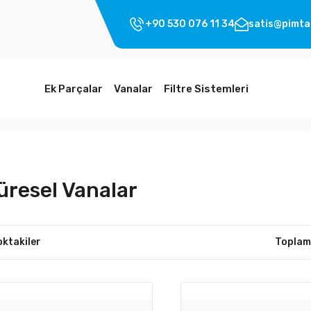
+90 530 076 11 34
satis@pimta
Ek Parçalar
Vanalar
Filtre Sistemleri
üresel Vanalar
oktakiler
Toplam