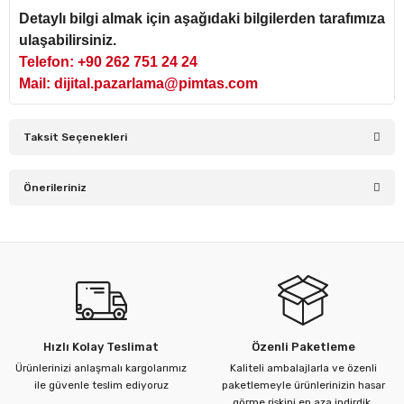
Detaylı bilgi almak için aşağıdaki bilgilerden tarafımıza
ulaşabilirsiniz.
Telefon: +90 262 751 24 24
Mail: dijital.pazarlama@pimtas.com
Taksit Seçenekleri
Önerileriniz
Bu ürünün fiyat bilgisi, resim, ürün açıklamalarında ve diğer
konularda yetersiz gördüğünüz noktaları öneri formunu
kullanarak tarafımıza iletebilirsiniz.
Görüş ve önerileriniz için teşekkür ederiz.
Ürün resmi kalitesiz, bozuk veya görüntülenemiyor.
Hızlı Kolay Teslimat
Özenli Paketleme
Ürün açıklamasında eksik bilgiler bulunuyor.
Ürünlerinizi anlaşmalı kargolarımız
Kaliteli ambalajlarla ve özenli
Ürün bilgilerinde hatalar bulunuyor.
ile güvenle teslim ediyoruz
paketlemeyle ürünlerinizin hasar
görme riskini en aza indirdik.