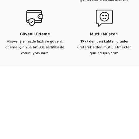
Ürün fiyatı diğer sitelerden daha pahalı.
Bu ürüne benzer farklı alternatifler olmalı.
Güvenli Ödeme
Mutlu Müşteri
Alışverişlerinizde hızlı ve güvenli
1977 den beri kaliteli ürünler
ödeme için 256 bit SSL sertifika ile
üreterek sizleri mutlu etmekten
Gönder
korunuyorsunuz.
gurur duyuyoruz.
Kurumsal
Yardım Merkezi
Alışveriş Bilgileri
Kategoriler