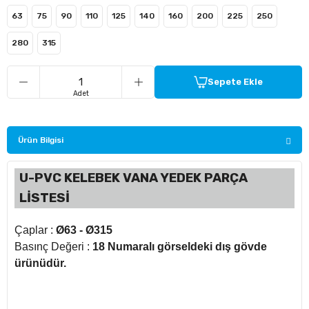
63
75
90
110
125
140
160
200
225
250
ü Kelebek Asit Vanaları
280
315
nalar
Sepete Ekle
Adet
nalar
Ürün Bilgisi
rçaları
U-PVC KELEBEK VANA YEDEK PARÇA
LİSTESİ
Çaplar :
Ø63 - Ø315
Basınç Değeri :
18 Numaralı görseldeki dış gövde
ürünüdür.