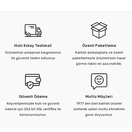
Bu ürünün fiyat bilgisi, resim, ürün açıklamalarında ve diğer
konularda yetersiz gördüğünüz noktaları öneri formunu
kullanarak tarafımıza iletebilirsiniz.
Görüş ve önerileriniz için teşekkür ederiz.
Ürün resmi kalitesiz, bozuk veya görüntülenemiyor.
Hızlı Kolay Teslimat
Özenli Paketleme
Ürün açıklamasında eksik bilgiler bulunuyor.
Ürünlerinizi anlaşmalı kargolarımız
Kaliteli ambalajlarla ve özenli
Ürün bilgilerinde hatalar bulunuyor.
ile güvenle teslim ediyoruz
paketlemeyle ürünlerinizin hasar
görme riskini en aza indirdik.
Ürün fiyatı diğer sitelerden daha pahalı.
Bu ürüne benzer farklı alternatifler olmalı.
Güvenli Ödeme
Mutlu Müşteri
Alışverişlerinizde hızlı ve güvenli
1977 den beri kaliteli ürünler
ödeme için 256 bit SSL sertifika ile
üreterek sizleri mutlu etmekten
Gönder
korunuyorsunuz.
gurur duyuyoruz.