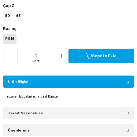
Çap Ø
ü Kelebek Asit Vanaları
50
63
Basınç
nalar
PN16
nalar
Sepete Ekle
Adet
rçaları
Ürün Bilgisi
Yüzme Havuzları için İdeal Dağıtıcı
Taksit Seçenekleri
Önerileriniz