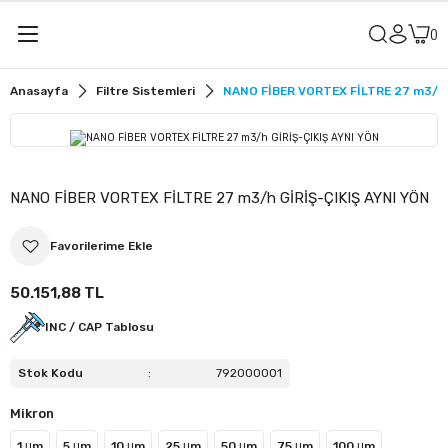
Geri Dön
Geri Dön
Anasayfa
Filtre Sistemleri
NANO FİBER VORTEX FİLTRE 27 m3/h 
alar
u Vanaları
r
it Vanaları
NANO FİBER VORTEX FİLTRE 27 m3/h GİRİŞ-ÇIKIŞ AYNI YÖN
u Vanaları
sit Vanaları
50.151,88 TL
INC / CAP Tablosu
ler
ü Küresel Su Vanaları
Stok Kodu
:
792000001
lye
ü Küresel Asit Vanaları
Mikron
meler
ü Kelebek Su Vanaları
1 μm
5 μm
10 μm
25 μm
50 μm
75 μm
100 μm