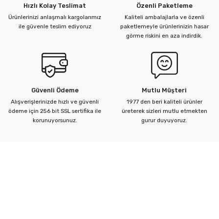
Hızlı Kolay Teslimat
Özenli Paketleme
Ürün açıklamasında eksik bilgiler bulunuyor.
Ürünlerinizi anlaşmalı kargolarımız
Kaliteli ambalajlarla ve özenli
Ürün bilgilerinde hatalar bulunuyor.
ile güvenle teslim ediyoruz
paketlemeyle ürünlerinizin hasar
görme riskini en aza indirdik.
Ürün fiyatı diğer sitelerden daha pahalı.
Bu ürüne benzer farklı alternatifler olmalı.
Güvenli Ödeme
Mutlu Müşteri
Alışverişlerinizde hızlı ve güvenli
1977 den beri kaliteli ürünler
ödeme için 256 bit SSL sertifika ile
üreterek sizleri mutlu etmekten
Gönder
korunuyorsunuz.
gurur duyuyoruz.
Kurumsal
Yardım Merkezi