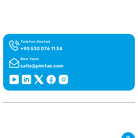
Alışveriş Bilgileri
Kategoriler
Telefon Destek
+90 530 076 11 34
Bize Yazın
satis@pimtas.com
Copyright 2025 © pimtasshop.com, Tüm Hakları Saklıdır.
Kredi kartı bilgileriniz 256bit SSL sertifikası ile korunmaktadır.