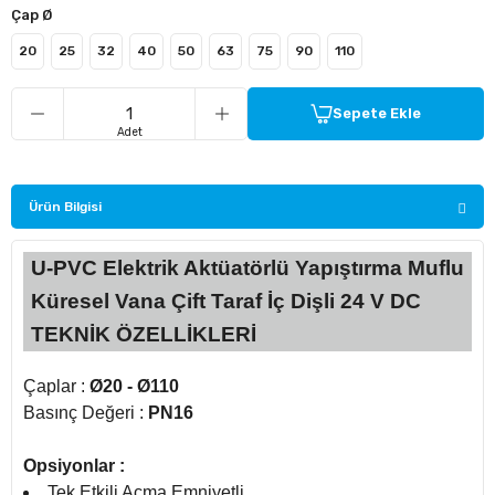
Çap Ø
20
25
32
40
50
63
75
90
110
ü Kelebek Asit Vanaları
nalar
Sepete Ekle
Adet
nalar
Ürün Bilgisi
rçaları
U-PVC Elektrik Aktüatörlü Yapıştırma Muflu
Küresel Vana Çift Taraf İç Dişli 24 V DC
TEKNİK ÖZELLİKLERİ
Çaplar :
Ø20 - Ø110
Basınç Değeri :
PN16
Opsiyonlar :
Tek Etkili Açma Emniyetli.