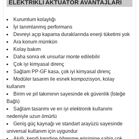
ELEKTRİKLİ AKTÜATÖR AVANTAJLARI
Kurumlum kolaylığı
İyi tanımlanmış performans
Devreyi açıp kapama duraklarında enerji tüketimi yok
Ara konum mümkün
Kolay bakım
Daha sonra ek unsurlar monte edilebilir
Çok iyi kimyasal direnç
Sağlam PP-GF kasa, çok iyi kimyasal direnç
Modüler tasarım ile esnek kompozisyon, kolay
kullanım
Birim ve pil takımının sayesinde ek güvenlik (İsteğe
Bağlı)
Sağlam tasarımı ve en iyi elektronik kullanımı
nedeniyle uzun ömürlü
Geniş güç kaynağı ve standart arayüzü sayesinde
universal kullanım için uygundur
Akıllı, kendi kendine öğrenme erişimine sahip çok