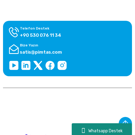
Kategoriler
Telefon Destek
+90 530 076 11 34
Bize Yazın
satis@pimtas.com
Copyright 2025 © pimtasshop.com, Tüm Hakları Saklıdır.
Kredi kartı bilgileriniz 256bit SSL sertifikası ile korunmaktadır.
Whatsapp Destek