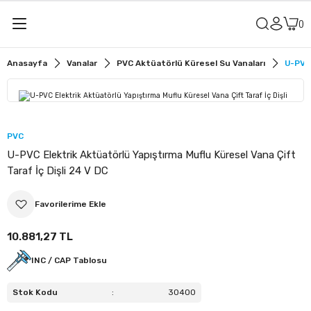
Geri Dön
Geri Dön
Anasayfa
Vanalar
PVC Aktüatörlü Küresel Su Vanaları
U-PVC 
alar
u Vanaları
r
it Vanaları
PVC
U-PVC Elektrik Aktüatörlü Yapıştırma Muflu Küresel Vana Çift
u Vanaları
Taraf İç Dişli 24 V DC
sit Vanaları
10.881,27 TL
ler
ü Küresel Su Vanaları
INC / CAP Tablosu
lye
ü Küresel Asit Vanaları
Stok Kodu
:
30400
meler
ü Kelebek Su Vanaları