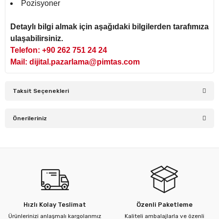
Pozisyoner
Detaylı bilgi almak için aşağıdaki bilgilerden tarafımıza
ulaşabilirsiniz.
Telefon: +90 262 751 24 24
Mail: dijital.pazarlama@pimtas.com
Taksit Seçenekleri
Önerileriniz
Bu ürünün fiyat bilgisi, resim, ürün açıklamalarında ve diğer
konularda yetersiz gördüğünüz noktaları öneri formunu
kullanarak tarafımıza iletebilirsiniz.
Görüş ve önerileriniz için teşekkür ederiz.
Ürün resmi kalitesiz, bozuk veya görüntülenemiyor.
Hızlı Kolay Teslimat
Özenli Paketleme
Ürün açıklamasında eksik bilgiler bulunuyor.
Ürünlerinizi anlaşmalı kargolarımız
Kaliteli ambalajlarla ve özenli