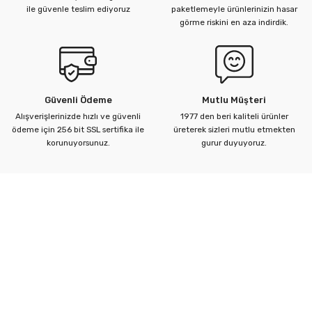
Ürün bilgilerinde hatalar bulunuyor.
ile güvenle teslim ediyoruz
paketlemeyle ürünlerinizin hasar
görme riskini en aza indirdik.
Ürün fiyatı diğer sitelerden daha pahalı.
Bu ürüne benzer farklı alternatifler olmalı.
Güvenli Ödeme
Mutlu Müşteri
Alışverişlerinizde hızlı ve güvenli
1977 den beri kaliteli ürünler
ödeme için 256 bit SSL sertifika ile
üreterek sizleri mutlu etmekten
Gönder
korunuyorsunuz.
gurur duyuyoruz.
Kurumsal
Yardım Merkezi
Alışveriş Bilgileri