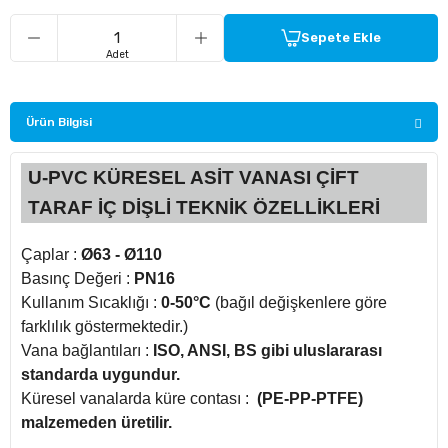
Sepete Ekle
ü Kelebek Asit Vanaları
Adet
nalar
Ürün Bilgisi
nalar
U-PVC KÜRESEL ASİT VANASI ÇİFT
TARAF İÇ DİŞLİ TEKNİK ÖZELLİKLERİ
rçaları
Çaplar :
Ø63 - Ø110
Basınç Değeri :
PN16
Kullanım Sıcaklığı :
0-50°C
(bağıl değişkenlere göre
farklılık göstermektedir.)
Vana bağlantıları :
ISO, ANSI, BS gibi uluslararası
standarda uygundur.
Küresel vanalarda küre contası :
(PE-PP-PTFE)
malzemeden üretilir.