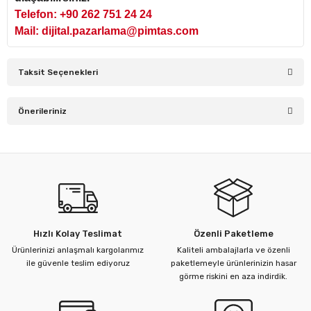
Telefon: +90 262 751 24 24
Mail: dijital.pazarlama@pimtas.com
Taksit Seçenekleri
Önerileriniz
Bu ürünün fiyat bilgisi, resim, ürün açıklamalarında ve diğer
konularda yetersiz gördüğünüz noktaları öneri formunu
kullanarak tarafımıza iletebilirsiniz.
Görüş ve önerileriniz için teşekkür ederiz.
Ürün resmi kalitesiz, bozuk veya görüntülenemiyor.
Hızlı Kolay Teslimat
Özenli Paketleme
Ürün açıklamasında eksik bilgiler bulunuyor.
Ürünlerinizi anlaşmalı kargolarımız
Kaliteli ambalajlarla ve özenli
Ürün bilgilerinde hatalar bulunuyor.
ile güvenle teslim ediyoruz
paketlemeyle ürünlerinizin hasar
görme riskini en aza indirdik.
Ürün fiyatı diğer sitelerden daha pahalı.
Bu ürüne benzer farklı alternatifler olmalı.