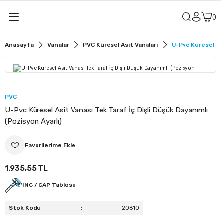
Geri Dön
Geri Dön
Anasayfa
Vanalar
PVC Küresel Asit Vanaları
U-Pvc Küresel As
alar
u Vanaları
r
it Vanaları
PVC
U-Pvc Küresel Asit Vanası Tek Taraf İç Dişli Düşük Dayanımlı
u Vanaları
(Pozisyon Ayarlı)
sit Vanaları
1.935,55 TL
ler
ü Küresel Su Vanaları
INC / CAP Tablosu
lye
ü Küresel Asit Vanaları
Stok Kodu
:
20610
meler
ü Kelebek Su Vanaları