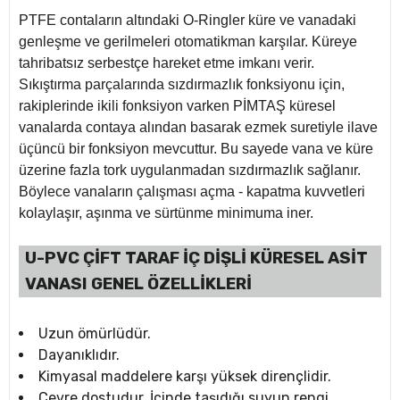
PTFE contaların altındaki O-Ringler küre ve vanadaki
genleşme ve gerilmeleri otomatikman karşılar. Küreye
tahribatsız serbestçe hareket etme imkanı verir.
Sıkıştırma parçalarında sızdırmazlık fonksiyonu için,
rakiplerinde ikili fonksiyon varken PİMTAŞ küresel
vanalarda contaya alından basarak ezmek suretiyle ilave
üçüncü bir fonksiyon mevcuttur. Bu sayede vana ve küre
üzerine fazla tork uygulanmadan sızdırmazlık sağlanır.
Böylece vanaların çalışması açma - kapatma kuvvetleri
kolaylaşır, aşınma ve sürtünme minimuma iner.
U-PVC ÇİFT TARAF İÇ DİŞLİ KÜRESEL ASİT
VANASI GENEL ÖZELLİKLERİ
Uzun ömürlüdür.
Dayanıklıdır.
Kimyasal maddelere karşı yüksek dirençlidir.
Çevre dostudur. İçinde taşıdığı suyun rengi,