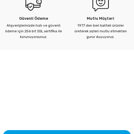
Güvenli Ödeme
Mutlu Müşteri
Alışverişlerinizde hızlı ve güvenli
1977 den beri kaliteli ürünler
ödeme için 256 bit SSL sertifika ile
üreterek sizleri mutlu etmekten
Gönder
korunuyorsunuz.
gurur duyuyoruz.
Kurumsal
Yardım Merkezi
Alışveriş Bilgileri
Kategoriler