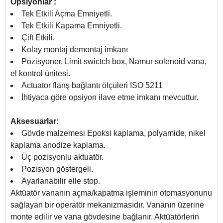
Opsiyonlar :
Tek Etkili Açma Emniyetli.
Tek Etkili Kapama Emniyetli.
Çift Etkili.
Kolay montaj demontaj imkanı
Pozisyoner, Limit swictch box, Namur solenoid vana,
el kontrol ünitesi.
Actuator flanş bağlantı ölçüleri ISO 5211
İhtiyaca göre opsiyon ilave etme imkanı mevcuttur.
Aksesuarlar:
Gövde malzemesi Epoksi kaplama, polyamide, nikel
kaplama anodize kaplama.
Üç pozisyonlu aktuatör.
Pozisyon göstergeli.
Ayarlanabilir elle stop.
Aktüatör vananın açma/kapatma işleminin otomasyonunu
sağlayan bir operatör mekanizmasıdır. Vananın üzerine
monte edilir ve vana gövdesine bağlanır. Aktüatörlerin