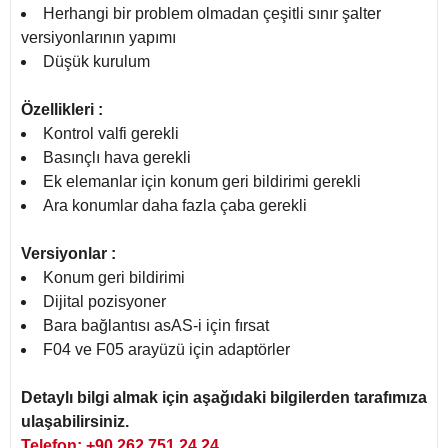
Herhangi bir problem olmadan çeşitli sınır şalter
versiyonlarının yapımı
Düşük kurulum
Özellikleri :
Kontrol valfi gerekli
Basınçlı hava gerekli
Ek elemanlar için konum geri bildirimi gerekli
Ara konumlar daha fazla çaba gerekli
Versiyonlar :
Konum geri bildirimi
Dijital pozisyoner
Bara bağlantısı asAS-i için fırsat
F04 ve F05 arayüzü için adaptörler
Detaylı bilgi almak için aşağıdaki bilgilerden tarafımıza
ulaşabilirsiniz.
Telefon: +90 262 751 24 24