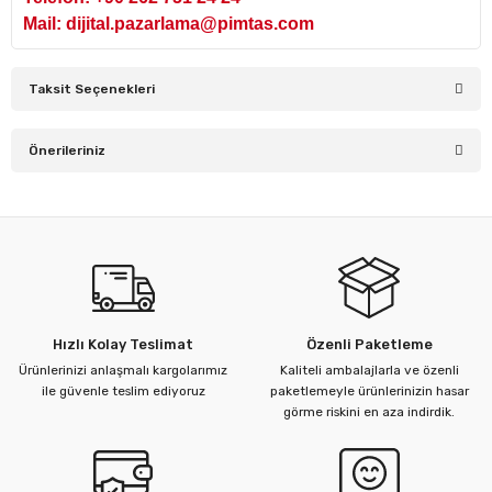
Mail: dijital.pazarlama@pimtas.com
Taksit Seçenekleri
Önerileriniz
Bu ürünün fiyat bilgisi, resim, ürün açıklamalarında ve diğer
konularda yetersiz gördüğünüz noktaları öneri formunu
kullanarak tarafımıza iletebilirsiniz.
Görüş ve önerileriniz için teşekkür ederiz.
Ürün resmi kalitesiz, bozuk veya görüntülenemiyor.
Hızlı Kolay Teslimat
Özenli Paketleme
Ürün açıklamasında eksik bilgiler bulunuyor.
Ürünlerinizi anlaşmalı kargolarımız
Kaliteli ambalajlarla ve özenli
Ürün bilgilerinde hatalar bulunuyor.
ile güvenle teslim ediyoruz
paketlemeyle ürünlerinizin hasar
görme riskini en aza indirdik.
Ürün fiyatı diğer sitelerden daha pahalı.
Bu ürüne benzer farklı alternatifler olmalı.