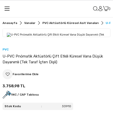
Geri Dön
Geri Dön
Anasayfa
Vanalar
PVC Aktüatörlü Küresel Asit Vanaları
U-PV
alar
u Vanaları
r
it Vanaları
PVC
U-PVC Pnömatik Aktüatörlü Çift Etkili Küresel Vana Düşük
u Vanaları
Dayanımlı (Tek Taraf İçten Dişli)
sit Vanaları
3.758,98 TL
ler
ü Küresel Su Vanaları
INC / CAP Tablosu
lye
ü Küresel Asit Vanaları
Stok Kodu
:
33910
meler
ü Kelebek Su Vanaları