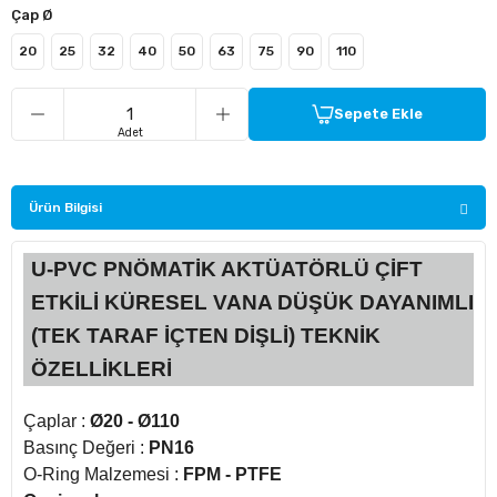
Çap Ø
20
25
32
40
50
63
75
90
110
ü Kelebek Asit Vanaları
nalar
Sepete Ekle
Adet
nalar
Ürün Bilgisi
rçaları
U-PVC PNÖMATİK AKTÜATÖRLÜ ÇİFT
ETKİLİ KÜRESEL VANA DÜŞÜK DAYANIMLI
(TEK TARAF İÇTEN DİŞLİ) TEKNİK
ÖZELLİKLERİ
Çaplar :
Ø20 - Ø110
Basınç Değeri :
PN16
O-Ring Malzemesi :
FPM - PTFE