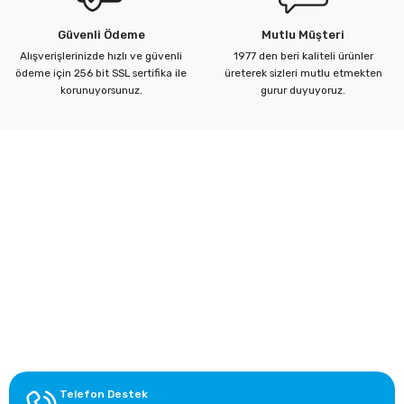
Güvenli Ödeme
Mutlu Müşteri
Alışverişlerinizde hızlı ve güvenli
1977 den beri kaliteli ürünler
ödeme için 256 bit SSL sertifika ile
üreterek sizleri mutlu etmekten
Gönder
korunuyorsunuz.
gurur duyuyoruz.
Kurumsal
Yardım Merkezi
Alışveriş Bilgileri
Kategoriler
Telefon Destek