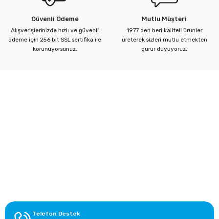
Güvenli Ödeme
Mutlu Müşteri
Alışverişlerinizde hızlı ve güvenli
1977 den beri kaliteli ürünler
ödeme için 256 bit SSL sertifika ile
üreterek sizleri mutlu etmekten
Gönder
korunuyorsunuz.
gurur duyuyoruz.
Kurumsal
Yardım Merkezi
Alışveriş Bilgileri
Kategoriler
Telefon Destek