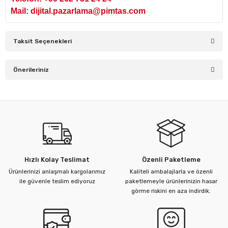
Mail: dijital.pazarlama@pimtas.com
Taksit Seçenekleri
Önerileriniz
Bu ürünün fiyat bilgisi, resim, ürün açıklamalarında ve diğer
konularda yetersiz gördüğünüz noktaları öneri formunu
kullanarak tarafımıza iletebilirsiniz.
Görüş ve önerileriniz için teşekkür ederiz.
Ürün resmi kalitesiz, bozuk veya görüntülenemiyor.
Hızlı Kolay Teslimat
Özenli Paketleme
Ürün açıklamasında eksik bilgiler bulunuyor.
Ürünlerinizi anlaşmalı kargolarımız
Kaliteli ambalajlarla ve özenli
Ürün bilgilerinde hatalar bulunuyor.
ile güvenle teslim ediyoruz
paketlemeyle ürünlerinizin hasar
görme riskini en aza indirdik.
Ürün fiyatı diğer sitelerden daha pahalı.
Bu ürüne benzer farklı alternatifler olmalı.