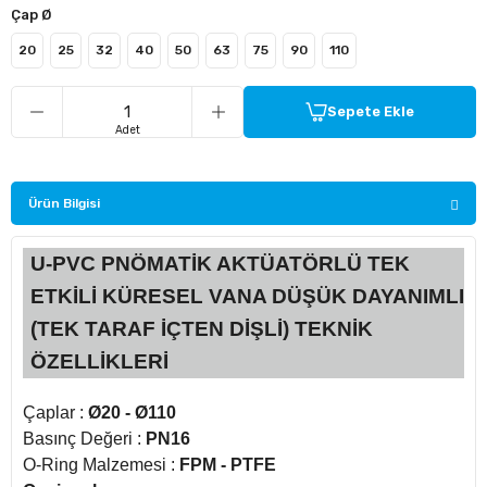
Çap Ø
20
25
32
40
50
63
75
90
110
ü Kelebek Asit Vanaları
nalar
Sepete Ekle
Adet
nalar
Ürün Bilgisi
rçaları
U-PVC PNÖMATİK AKTÜATÖRLÜ TEK
ETKİLİ KÜRESEL VANA DÜŞÜK DAYANIMLI
(TEK TARAF İÇTEN DİŞLİ) TEKNİK
ÖZELLİKLERİ
Çaplar :
Ø20 - Ø110
Basınç Değeri :
PN16
O-Ring Malzemesi :
FPM - PTFE