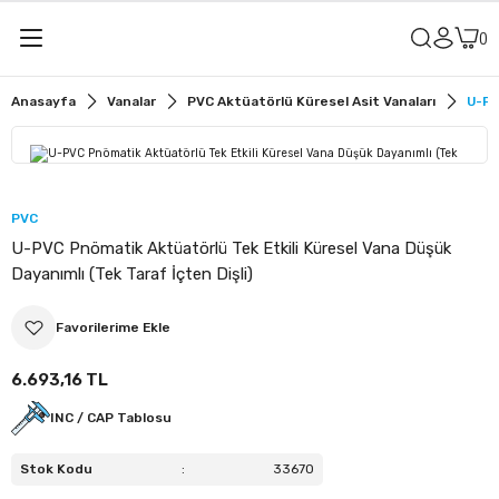
Geri Dön
Geri Dön
Anasayfa
Vanalar
PVC Aktüatörlü Küresel Asit Vanaları
U-PV
alar
u Vanaları
r
it Vanaları
PVC
U-PVC Pnömatik Aktüatörlü Tek Etkili Küresel Vana Düşük
u Vanaları
Dayanımlı (Tek Taraf İçten Dişli)
sit Vanaları
6.693,16 TL
ler
ü Küresel Su Vanaları
INC / CAP Tablosu
lye
ü Küresel Asit Vanaları
Stok Kodu
:
33670
meler
ü Kelebek Su Vanaları