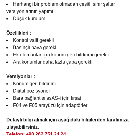
Herhangi bir problem olmadan çeşitli sınır şalter
versiyonlarının yapımı
Düşük kurulum
Özellikleri :
Kontrol valfi gerekli
Basınçlı hava gerekli
Ek elemanlar için konum geri bildirimi gerekli
Ara konumlar daha fazla çaba gerekli
Versiyonlar :
Konum geri bildirimi
Dijital pozisyoner
Bara bağlantısı asAS-i için fırsat
F04 ve F05 arayüzü için adaptörler
Detaylı bilgi almak için aşağıdaki bilgilerden tarafımıza
ulaşabilirsiniz.
Telefon: +90 262 751 24 24