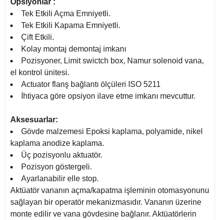
Opsiyonlar :
Tek Etkili Açma Emniyetli.
Tek Etkili Kapama Emniyetli.
Çift Etkili.
Kolay montaj demontaj imkanı
Pozisyoner, Limit swictch box, Namur solenoid vana,
el kontrol ünitesi.
Actuator flanş bağlantı ölçüleri ISO 5211
İhtiyaca göre opsiyon ilave etme imkanı mevcuttur.
Aksesuarlar:
Gövde malzemesi Epoksi kaplama, polyamide, nikel
kaplama anodize kaplama.
Üç pozisyonlu aktuatör.
Pozisyon göstergeli.
Ayarlanabilir elle stop.
Aktüatör vananın açma/kapatma işleminin otomasyonunu
sağlayan bir operatör mekanizmasıdır. Vananın üzerine
monte edilir ve vana gövdesine bağlanır. Aktüatörlerin