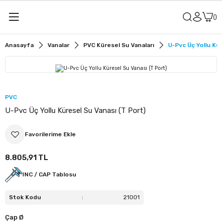
Geri Dön
Geri Dön
Anasayfa
Vanalar
PVC Küresel Su Vanaları
U-Pvc Üç Yollu Kü
alar
u Vanaları
r
it Vanaları
PVC
U-Pvc Üç Yollu Küresel Su Vanası (T Port)
u Vanaları
sit Vanaları
8.805,91 TL
ler
ü Küresel Su Vanaları
INC / CAP Tablosu
lye
ü Küresel Asit Vanaları
Stok Kodu
:
21001
Çap Ø
meler
ü Kelebek Su Vanaları