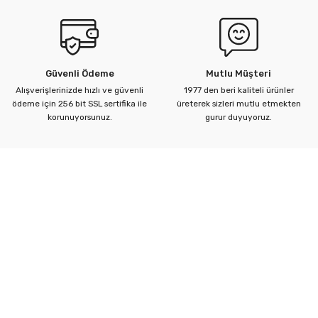
Bu ürüne benzer farklı alternatifler olmalı.
Güvenli Ödeme
Mutlu Müşteri
Alışverişlerinizde hızlı ve güvenli
1977 den beri kaliteli ürünler
ödeme için 256 bit SSL sertifika ile
üreterek sizleri mutlu etmekten
Gönder
korunuyorsunuz.
gurur duyuyoruz.
Kurumsal
Yardım Merkezi
Alışveriş Bilgileri
Kategoriler