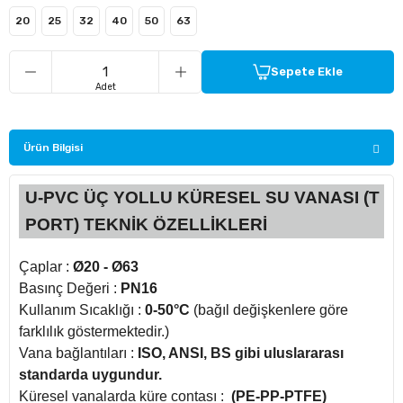
20
25
32
40
50
63
ü Kelebek Asit Vanaları
Sepete Ekle
Adet
nalar
nalar
Ürün Bilgisi
rçaları
U-PVC ÜÇ YOLLU KÜRESEL SU VANASI (T
PORT) TEKNİK ÖZELLİKLERİ
Çaplar :
Ø20 - Ø63
Basınç Değeri :
PN16
Kullanım Sıcaklığı :
0-50°C
(bağıl değişkenlere göre
farklılık göstermektedir.)
Vana bağlantıları :
ISO, ANSI, BS gibi uluslararası
standarda uygundur.
Küresel vanalarda küre contası :
(PE-PP-PTFE)