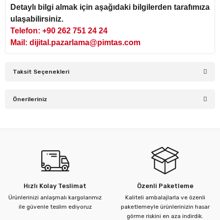
Detaylı bilgi almak için aşağıdaki bilgilerden tarafımıza
ulaşabilirsiniz.
Telefon: +90 262 751 24 24
Mail: dijital.pazarlama@pimtas.com
Taksit Seçenekleri
Önerileriniz
Bu ürünün fiyat bilgisi, resim, ürün açıklamalarında ve diğer
konularda yetersiz gördüğünüz noktaları öneri formunu
kullanarak tarafımıza iletebilirsiniz.
Görüş ve önerileriniz için teşekkür ederiz.
Ürün resmi kalitesiz, bozuk veya görüntülenemiyor.
Hızlı Kolay Teslimat
Özenli Paketleme
Ürün açıklamasında eksik bilgiler bulunuyor.
Ürünlerinizi anlaşmalı kargolarımız
Kaliteli ambalajlarla ve özenli
Ürün bilgilerinde hatalar bulunuyor.
ile güvenle teslim ediyoruz
paketlemeyle ürünlerinizin hasar
görme riskini en aza indirdik.
Ürün fiyatı diğer sitelerden daha pahalı.