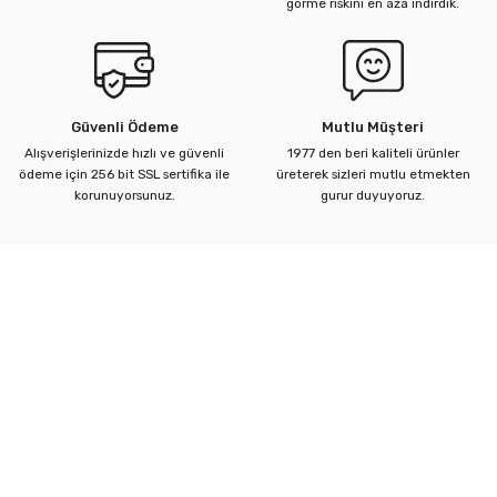
görme riskini en aza indirdik.
Ürün fiyatı diğer sitelerden daha pahalı.
Bu ürüne benzer farklı alternatifler olmalı.
Güvenli Ödeme
Mutlu Müşteri
Alışverişlerinizde hızlı ve güvenli
1977 den beri kaliteli ürünler
ödeme için 256 bit SSL sertifika ile
üreterek sizleri mutlu etmekten
Gönder
korunuyorsunuz.
gurur duyuyoruz.
Kurumsal
Yardım Merkezi
Alışveriş Bilgileri