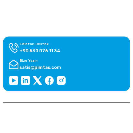
Alışveriş Bilgileri
Kategoriler
Telefon Destek
+90 530 076 11 34
Bize Yazın
satis@pimtas.com
Copyright 2025 © pimtasshop.com, Tüm Hakları Saklıdır.
Kredi kartı bilgileriniz 256bit SSL sertifikası ile korunmaktadır.