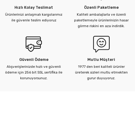
Hızlı Kolay Teslimat
Özenli Paketleme
Ürünlerinizi anlaşmalı kargolarımız
Kaliteli ambalajlarla ve özenli
ü Kelebek Asit Vanaları
ile güvenle teslim ediyoruz
paketlemeyle ürünlerinizin hasar
görme riskini en aza indirdik.
nalar
nalar
Güvenli Ödeme
Mutlu Müşteri
rçaları
Alışverişlerinizde hızlı ve güvenli
1977 den beri kaliteli ürünler
ödeme için 256 bit SSL sertifika ile
üreterek sizleri mutlu etmekten
korunuyorsunuz.
gurur duyuyoruz.
Kurumsal
Yardım Merkezi