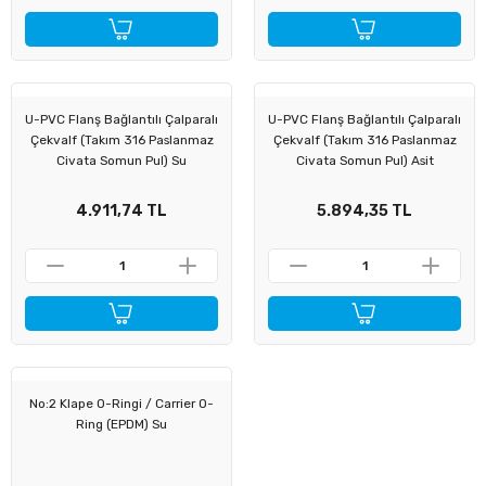
U-PVC Flanş Bağlantılı Çalparalı
U-PVC Flanş Bağlantılı Çalparalı
Çekvalf (Takım 316 Paslanmaz
Çekvalf (Takım 316 Paslanmaz
Civata Somun Pul) Su
Civata Somun Pul) Asit
4.911,74 TL
5.894,35 TL
No:2 Klape O-Ringi / Carrier O-
Ring (EPDM) Su