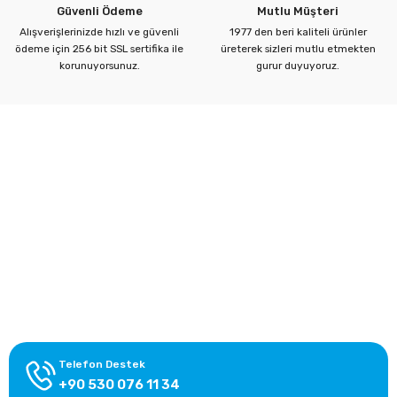
Güvenli Ödeme
Mutlu Müşteri
Alışverişlerinizde hızlı ve güvenli
1977 den beri kaliteli ürünler
ödeme için 256 bit SSL sertifika ile
üreterek sizleri mutlu etmekten
korunuyorsunuz.
gurur duyuyoruz.
Kurumsal
Yardım Merkezi
Alışveriş Bilgileri
Kategoriler
Telefon Destek
+90 530 076 11 34