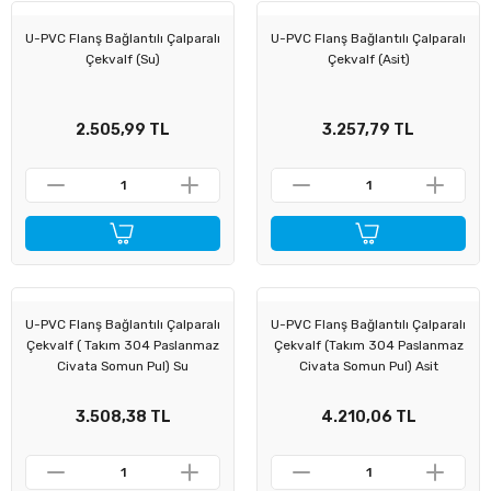
U-PVC Flanş Bağlantılı Çalparalı
U-PVC Flanş Bağlantılı Çalparalı
ü Kelebek Asit Vanaları
Çekvalf (Su)
Çekvalf (Asit)
nalar
2.505,99 TL
3.257,79 TL
nalar
rçaları
U-PVC Flanş Bağlantılı Çalparalı
U-PVC Flanş Bağlantılı Çalparalı
Çekvalf ( Takım 304 Paslanmaz
Çekvalf (Takım 304 Paslanmaz
Civata Somun Pul) Su
Civata Somun Pul) Asit
3.508,38 TL
4.210,06 TL