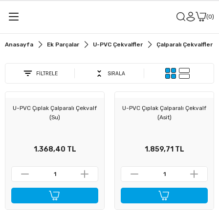
Geri Dön
Geri Dön
0
Anasayfa
Ek Parçalar
U-PVC Çekvalfler
Çalparalı Çekvalfler
alar
u Vanaları
FİLTRELE
SIRALA
r
it Vanaları
U-PVC Çıplak Çalparalı Çekvalf
U-PVC Çıplak Çalparalı Çekvalf
u Vanaları
(Su)
(Asit)
sit Vanaları
1.368,40 TL
1.859,71 TL
ler
ü Küresel Su Vanaları
lye
ü Küresel Asit Vanaları
meler
ü Kelebek Su Vanaları