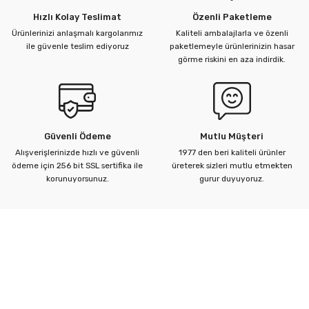
Hızlı Kolay Teslimat
Özenli Paketleme
Ürünlerinizi anlaşmalı kargolarımız
Kaliteli ambalajlarla ve özenli
ü Kelebek Asit Vanaları
ile güvenle teslim ediyoruz
paketlemeyle ürünlerinizin hasar
görme riskini en aza indirdik.
nalar
nalar
Güvenli Ödeme
Mutlu Müşteri
rçaları
Alışverişlerinizde hızlı ve güvenli
1977 den beri kaliteli ürünler
ödeme için 256 bit SSL sertifika ile
üreterek sizleri mutlu etmekten
korunuyorsunuz.
gurur duyuyoruz.
Kurumsal
Yardım Merkezi