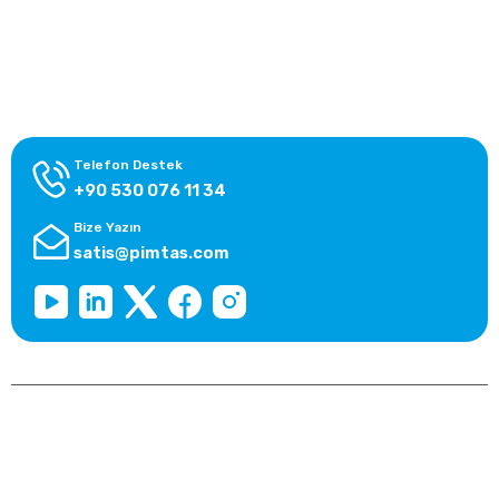
Alışveriş Bilgileri
Kategoriler
Telefon Destek
+90 530 076 11 34
Bize Yazın
satis@pimtas.com
Copyright 2025 © pimtasshop.com, Tüm Hakları Saklıdır.
Kredi kartı bilgileriniz 256bit SSL sertifikası ile korunmaktadır.