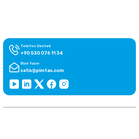
Alışveriş Bilgileri
Kategoriler
Telefon Destek
+90 530 076 11 34
Bize Yazın
satis@pimtas.com
Copyright 2025 © pimtasshop.com, Tüm Hakları Saklıdır.
Kredi kartı bilgileriniz 256bit SSL sertifikası ile korunmaktadır.