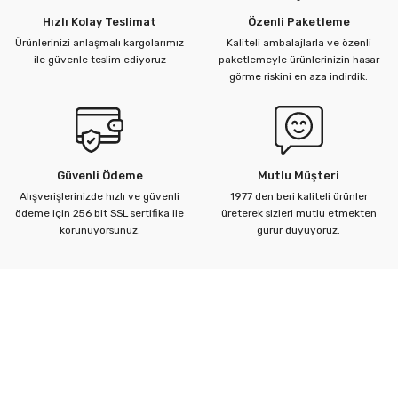
Hızlı Kolay Teslimat
Özenli Paketleme
Ürünlerinizi anlaşmalı kargolarımız
Kaliteli ambalajlarla ve özenli
ü Kelebek Asit Vanaları
ile güvenle teslim ediyoruz
paketlemeyle ürünlerinizin hasar
görme riskini en aza indirdik.
nalar
nalar
Güvenli Ödeme
Mutlu Müşteri
rçaları
Alışverişlerinizde hızlı ve güvenli
1977 den beri kaliteli ürünler
ödeme için 256 bit SSL sertifika ile
üreterek sizleri mutlu etmekten
korunuyorsunuz.
gurur duyuyoruz.
Kurumsal
Yardım Merkezi