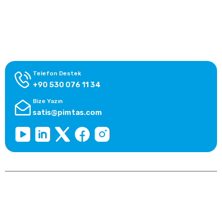
Alışveriş Bilgileri
Kategoriler
Telefon Destek
+90 530 076 11 34
Bize Yazın
satis@pimtas.com
Copyright 2025 © pimtasshop.com, Tüm Hakları Saklıdır.
Kredi kartı bilgileriniz 256bit SSL sertifikası ile korunmaktadır.