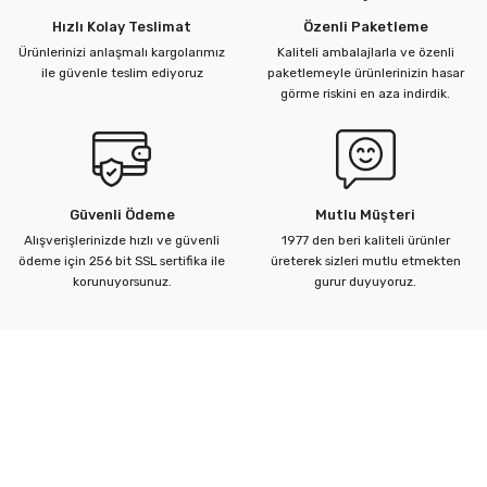
Hızlı Kolay Teslimat
Özenli Paketleme
Ürünlerinizi anlaşmalı kargolarımız
Kaliteli ambalajlarla ve özenli
ü Kelebek Asit Vanaları
ile güvenle teslim ediyoruz
paketlemeyle ürünlerinizin hasar
görme riskini en aza indirdik.
nalar
nalar
Güvenli Ödeme
Mutlu Müşteri
rçaları
Alışverişlerinizde hızlı ve güvenli
1977 den beri kaliteli ürünler
ödeme için 256 bit SSL sertifika ile
üreterek sizleri mutlu etmekten
korunuyorsunuz.
gurur duyuyoruz.
Kurumsal
Yardım Merkezi