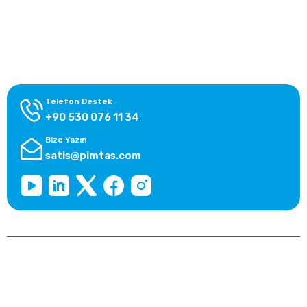
Alışveriş Bilgileri
Kategoriler
Telefon Destek
+90 530 076 11 34
Bize Yazın
satis@pimtas.com
Copyright 2025 © pimtasshop.com, Tüm Hakları Saklıdır.
Kredi kartı bilgileriniz 256bit SSL sertifikası ile korunmaktadır.