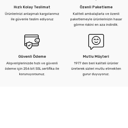
Hızlı Kolay Teslimat
Özenli Paketleme
Ürünlerinizi anlaşmalı kargolarımız
Kaliteli ambalajlarla ve özenli
ü Kelebek Asit Vanaları
ile güvenle teslim ediyoruz
paketlemeyle ürünlerinizin hasar
görme riskini en aza indirdik.
nalar
nalar
Güvenli Ödeme
Mutlu Müşteri
rçaları
Alışverişlerinizde hızlı ve güvenli
1977 den beri kaliteli ürünler
ödeme için 256 bit SSL sertifika ile
üreterek sizleri mutlu etmekten
korunuyorsunuz.
gurur duyuyoruz.
Kurumsal
Yardım Merkezi