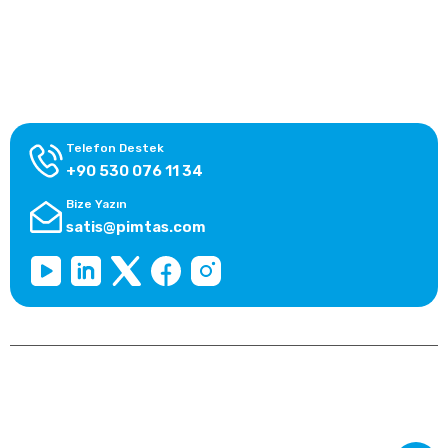
Alışveriş Bilgileri
Kategoriler
Telefon Destek
+90 530 076 11 34
Bize Yazın
satis@pimtas.com
Copyright 2025 © pimtasshop.com, Tüm Hakları Saklıdır.
Kredi kartı bilgileriniz 256bit SSL sertifikası ile korunmaktadır.