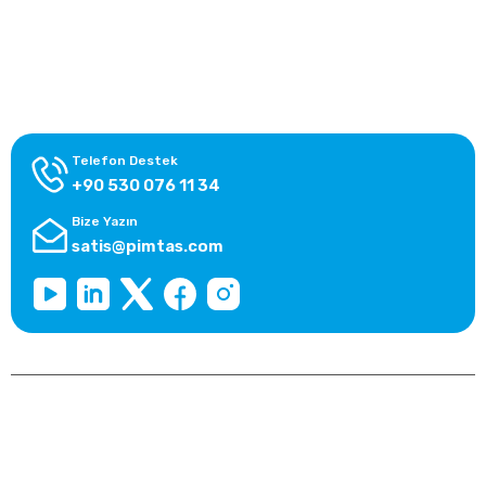
Alışveriş Bilgileri
Kategoriler
Telefon Destek
+90 530 076 11 34
Bize Yazın
satis@pimtas.com
Copyright 2025 © pimtasshop.com, Tüm Hakları Saklıdır.
Kredi kartı bilgileriniz 256bit SSL sertifikası ile korunmaktadır.