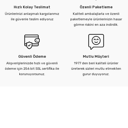
Hızlı Kolay Teslimat
Özenli Paketleme
Ürünlerinizi anlaşmalı kargolarımız
Kaliteli ambalajlarla ve özenli
ü Kelebek Asit Vanaları
ile güvenle teslim ediyoruz
paketlemeyle ürünlerinizin hasar
görme riskini en aza indirdik.
nalar
nalar
Güvenli Ödeme
Mutlu Müşteri
rçaları
Alışverişlerinizde hızlı ve güvenli
1977 den beri kaliteli ürünler
ödeme için 256 bit SSL sertifika ile
üreterek sizleri mutlu etmekten
korunuyorsunuz.
gurur duyuyoruz.
Kurumsal
Yardım Merkezi