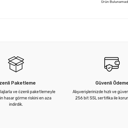
Ürün Bulunamad
zenli Paketleme
Güvenli Ödem
lajlarla ve özenli paketlemeyle
Alışverişlerinizde hızlı ve güve
zin hasar görme riskini en aza
256 bit SSL sertifika ile kor
indirdik.