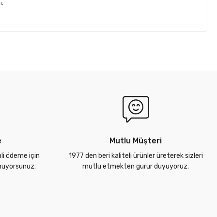
ı.
e
Mutlu Müşteri
nli ödeme için
1977 den beri kaliteli ürünler üreterek sizleri
unuyorsunuz.
mutlu etmekten gurur duyuyoruz.