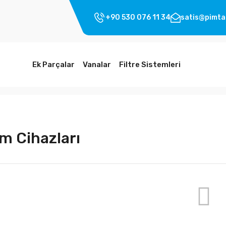
+90 530 076 11 34
satis@pimta
Ek Parçalar
Vanalar
Filtre Sistemleri
m Cihazları