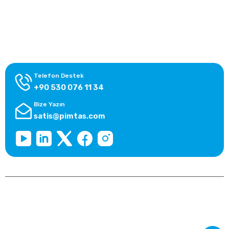
Alışveriş Bilgileri
Kategoriler
Telefon Destek
+90 530 076 11 34
Bize Yazın
satis@pimtas.com
Copyright 2025 © pimtasshop.com, Tüm Hakları Saklıdır.
Kredi kartı bilgileriniz 256bit SSL sertifikası ile korunmaktadır.