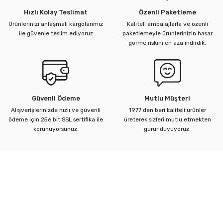
Hızlı Kolay Teslimat
Özenli Paketleme
Ürünlerinizi anlaşmalı kargolarımız
Kaliteli ambalajlarla ve özenli
ü Kelebek Asit Vanaları
ile güvenle teslim ediyoruz
paketlemeyle ürünlerinizin hasar
görme riskini en aza indirdik.
nalar
nalar
Güvenli Ödeme
Mutlu Müşteri
rçaları
Alışverişlerinizde hızlı ve güvenli
1977 den beri kaliteli ürünler
ödeme için 256 bit SSL sertifika ile
üreterek sizleri mutlu etmekten
korunuyorsunuz.
gurur duyuyoruz.
Kurumsal
Yardım Merkezi