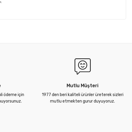
ı.
e
Mutlu Müşteri
nli ödeme için
1977 den beri kaliteli ürünler üreterek sizleri
unuyorsunuz.
mutlu etmekten gurur duyuyoruz.