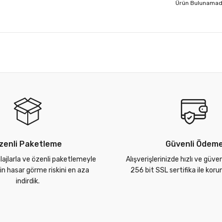
Ürün Bulunamad
zenli Paketleme
Güvenli Ödem
lajlarla ve özenli paketlemeyle
Alışverişlerinizde hızlı ve güve
zin hasar görme riskini en aza
256 bit SSL sertifika ile kor
indirdik.