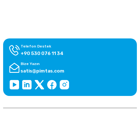
Alışveriş Bilgileri
Kategoriler
Telefon Destek
+90 530 076 11 34
Bize Yazın
satis@pimtas.com
Copyright 2025 © pimtasshop.com, Tüm Hakları Saklıdır.
Kredi kartı bilgileriniz 256bit SSL sertifikası ile korunmaktadır.