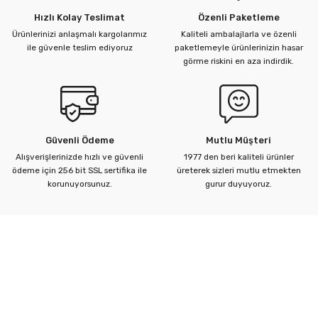
Hızlı Kolay Teslimat
Özenli Paketleme
Ürünlerinizi anlaşmalı kargolarımız
Kaliteli ambalajlarla ve özenli
ü Kelebek Asit Vanaları
ile güvenle teslim ediyoruz
paketlemeyle ürünlerinizin hasar
görme riskini en aza indirdik.
nalar
nalar
Güvenli Ödeme
Mutlu Müşteri
rçaları
Alışverişlerinizde hızlı ve güvenli
1977 den beri kaliteli ürünler
ödeme için 256 bit SSL sertifika ile
üreterek sizleri mutlu etmekten
korunuyorsunuz.
gurur duyuyoruz.
Kurumsal
Yardım Merkezi