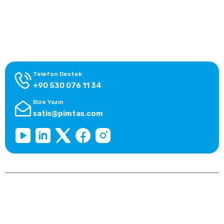
Alışveriş Bilgileri
Kategoriler
Telefon Destek
+90 530 076 11 34
Bize Yazın
satis@pimtas.com
Copyright 2025 © pimtasshop.com, Tüm Hakları Saklıdır.
Kredi kartı bilgileriniz 256bit SSL sertifikası ile korunmaktadır.