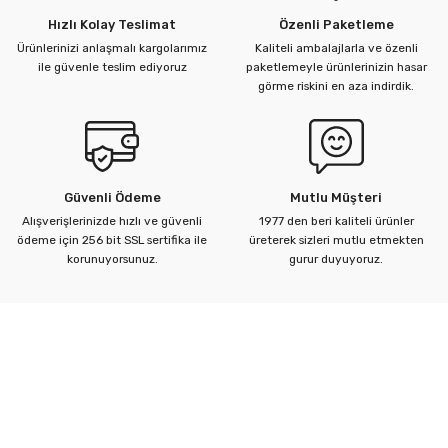
Hızlı Kolay Teslimat
Özenli Paketleme
Ürünlerinizi anlaşmalı kargolarımız
Kaliteli ambalajlarla ve özenli
ü Kelebek Asit Vanaları
ile güvenle teslim ediyoruz
paketlemeyle ürünlerinizin hasar
görme riskini en aza indirdik.
nalar
nalar
Güvenli Ödeme
Mutlu Müşteri
rçaları
Alışverişlerinizde hızlı ve güvenli
1977 den beri kaliteli ürünler
ödeme için 256 bit SSL sertifika ile
üreterek sizleri mutlu etmekten
korunuyorsunuz.
gurur duyuyoruz.
Kurumsal
Yardım Merkezi