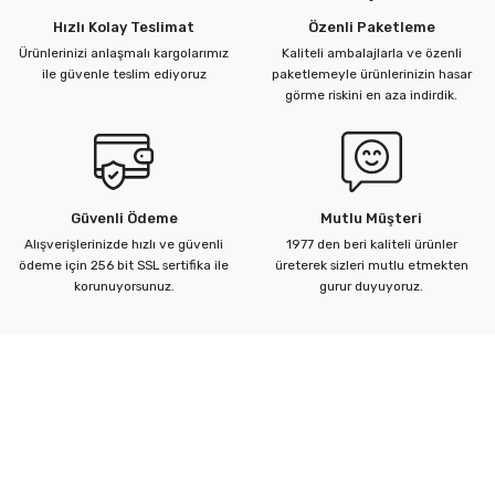
Hızlı Kolay Teslimat
Özenli Paketleme
Ürünlerinizi anlaşmalı kargolarımız
Kaliteli ambalajlarla ve özenli
ü Kelebek Asit Vanaları
ile güvenle teslim ediyoruz
paketlemeyle ürünlerinizin hasar
görme riskini en aza indirdik.
nalar
nalar
Güvenli Ödeme
Mutlu Müşteri
rçaları
Alışverişlerinizde hızlı ve güvenli
1977 den beri kaliteli ürünler
ödeme için 256 bit SSL sertifika ile
üreterek sizleri mutlu etmekten
korunuyorsunuz.
gurur duyuyoruz.
Kurumsal
Yardım Merkezi