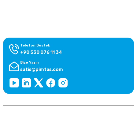
Alışveriş Bilgileri
Kategoriler
Telefon Destek
+90 530 076 11 34
Bize Yazın
satis@pimtas.com
Copyright 2025 © pimtasshop.com, Tüm Hakları Saklıdır.
Kredi kartı bilgileriniz 256bit SSL sertifikası ile korunmaktadır.