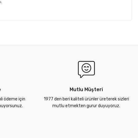
ı.
e
Mutlu Müşteri
nli ödeme için
1977 den beri kaliteli ürünler üreterek sizleri
unuyorsunuz.
mutlu etmekten gurur duyuyoruz.