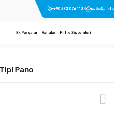
+90 530 076 11 34
satis@pimta
Ek Parçalar
Vanalar
Filtre Sistemleri
 Tipi Pano