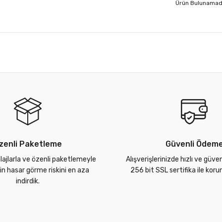
Ürün Bulunamad
zenli Paketleme
Güvenli Ödem
lajlarla ve özenli paketlemeyle
Alışverişlerinizde hızlı ve güve
zin hasar görme riskini en aza
256 bit SSL sertifika ile kor
indirdik.