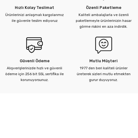
Hızlı Kolay Teslimat
Özenli Paketleme
Ürünlerinizi anlaşmalı kargolarımız
Kaliteli ambalajlarla ve özenli
ü Kelebek Asit Vanaları
ile güvenle teslim ediyoruz
paketlemeyle ürünlerinizin hasar
görme riskini en aza indirdik.
nalar
nalar
Güvenli Ödeme
Mutlu Müşteri
rçaları
Alışverişlerinizde hızlı ve güvenli
1977 den beri kaliteli ürünler
ödeme için 256 bit SSL sertifika ile
üreterek sizleri mutlu etmekten
korunuyorsunuz.
gurur duyuyoruz.
Kurumsal
Yardım Merkezi