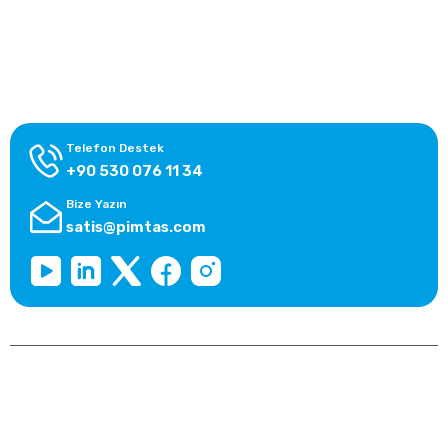
Alışveriş Bilgileri
Kategoriler
Telefon Destek
+90 530 076 11 34
Bize Yazın
satis@pimtas.com
Copyright 2025 © pimtasshop.com, Tüm Hakları Saklıdır.
Kredi kartı bilgileriniz 256bit SSL sertifikası ile korunmaktadır.