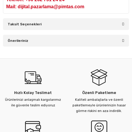
Mail: dijital.pazarlama@pimtas.com
Taksit Seçenekleri
Önerileriniz
Bu ürünün fiyat bilgisi, resim, ürün açıklamalarında ve diğer
konularda yetersiz gördüğünüz noktaları öneri formunu
kullanarak tarafımıza iletebilirsiniz.
Görüş ve önerileriniz için teşekkür ederiz.
Ürün resmi kalitesiz, bozuk veya görüntülenemiyor.
Hızlı Kolay Teslimat
Özenli Paketleme
Ürün açıklamasında eksik bilgiler bulunuyor.
Ürünlerinizi anlaşmalı kargolarımız
Kaliteli ambalajlarla ve özenli
Ürün bilgilerinde hatalar bulunuyor.
ile güvenle teslim ediyoruz
paketlemeyle ürünlerinizin hasar
görme riskini en aza indirdik.
Ürün fiyatı diğer sitelerden daha pahalı.
Bu ürüne benzer farklı alternatifler olmalı.