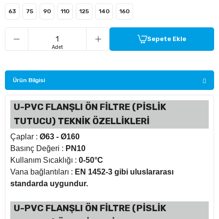
63
75
90
110
125
140
160
ü Kelebek Asit Vanaları
Sepete Ekle
Adet
nalar
nalar
Ürün Bilgisi
rçaları
U-PVC FLANŞLI ÖN FİLTRE (PİSLİK
TUTUCU) TEKNİK ÖZELLİKLERİ
Çaplar :
Ø63 - Ø160
Basınç Değeri :
PN10
Kullanım Sıcaklığı :
0-50°C
Vana bağlantıları :
EN 1452-3 gibi uluslararası
standarda uygundur.
U-PVC FLANŞLI ÖN FİLTRE (PİSLİK