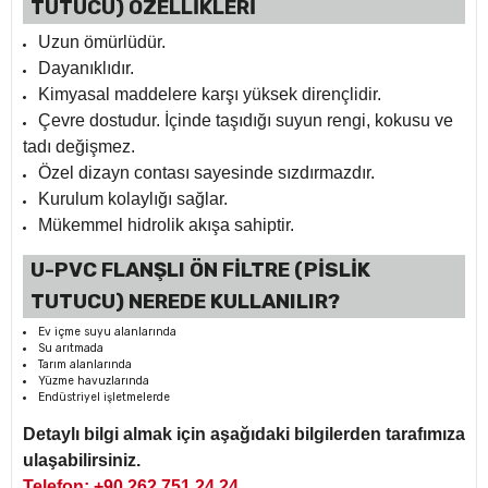
TUTUCU) ÖZELLİKLERİ
Uzun ömürlüdür.
Dayanıklıdır.
Kimyasal maddelere karşı yüksek dirençlidir.
Çevre dostudur. İçinde taşıdığı suyun rengi, kokusu ve
tadı değişmez.
Özel dizayn contası sayesinde sızdırmazdır.
Kurulum kolaylığı sağlar.
Mükemmel hidrolik akışa sahiptir.
U-PVC FLANŞLI ÖN FİLTRE (PİSLİK
TUTUCU) NEREDE KULLANILIR?
Ev içme suyu alanlarında
Su arıtmada
Tarım alanlarında
Yüzme havuzlarında
Endüstriyel işletmelerde
Detaylı bilgi almak için aşağıdaki bilgilerden tarafımıza
ulaşabilirsiniz.
Telefon: +90 262 751 24 24