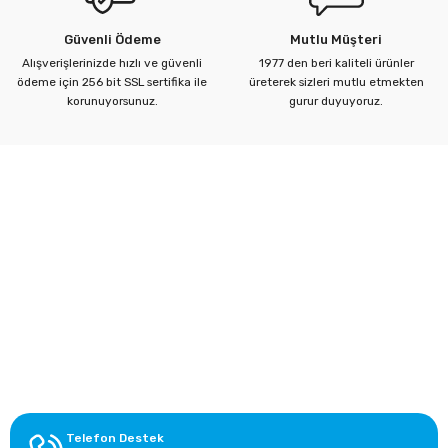
Güvenli Ödeme
Mutlu Müşteri
Alışverişlerinizde hızlı ve güvenli
1977 den beri kaliteli ürünler
ödeme için 256 bit SSL sertifika ile
üreterek sizleri mutlu etmekten
Gönder
korunuyorsunuz.
gurur duyuyoruz.
Kurumsal
Yardım Merkezi
Alışveriş Bilgileri
Kategoriler
Telefon Destek