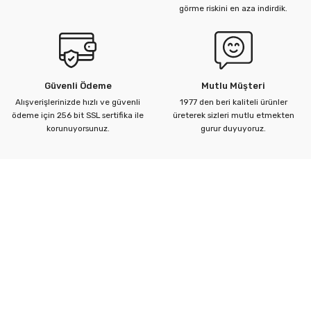
görme riskini en aza indirdik.
Güvenli Ödeme
Mutlu Müşteri
Alışverişlerinizde hızlı ve güvenli
1977 den beri kaliteli ürünler
ödeme için 256 bit SSL sertifika ile
üreterek sizleri mutlu etmekten
korunuyorsunuz.
gurur duyuyoruz.
Kurumsal
Yardım Merkezi
Alışveriş Bilgileri