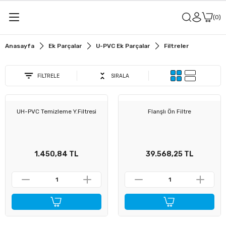
Geri Dön
Geri Dön
0
Anasayfa
Ek Parçalar
U-PVC Ek Parçalar
Filtreler
alar
u Vanaları
FİLTRELE
SIRALA
r
it Vanaları
UH-PVC Temizleme Y.Filtresi
Flanşlı Ön Filtre
u Vanaları
sit Vanaları
1.450,84 TL
39.568,25 TL
ler
ü Küresel Su Vanaları
lye
ü Küresel Asit Vanaları
meler
ü Kelebek Su Vanaları