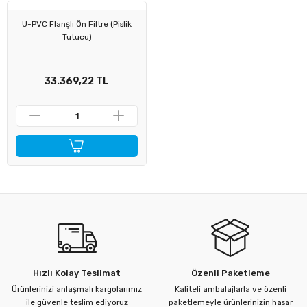
U-PVC Flanşlı Ön Filtre (Pislik
ü Kelebek Asit Vanaları
Tutucu)
nalar
33.369,22 TL
nalar
rçaları
Hızlı Kolay Teslimat
Özenli Paketleme
Ürünlerinizi anlaşmalı kargolarımız
Kaliteli ambalajlarla ve özenli
ile güvenle teslim ediyoruz
paketlemeyle ürünlerinizin hasar