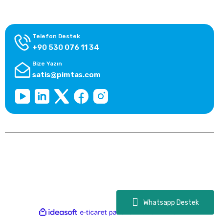
Kategoriler
Telefon Destek
+90 530 076 11 34
Bize Yazın
satis@pimtas.com
Copyright 2025 © pimtasshop.com, Tüm Hakları Saklıdır.
Kredi kartı bilgileriniz 256bit SSL sertifikası ile korunmaktadır.
Whatsapp Destek
ideasoft
ile
e-